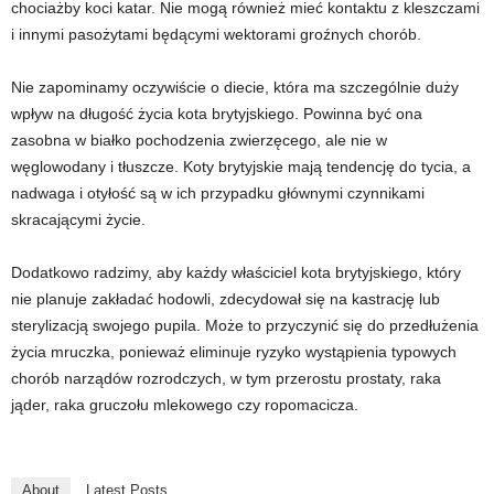
chociażby koci katar. Nie mogą również mieć kontaktu z kleszczami
i innymi pasożytami będącymi wektorami groźnych chorób.
Nie zapominamy oczywiście o diecie, która ma szczególnie duży
wpływ na długość życia kota brytyjskiego. Powinna być ona
zasobna w białko pochodzenia zwierzęcego, ale nie w
węglowodany i tłuszcze. Koty brytyjskie mają tendencję do tycia, a
nadwaga i otyłość są w ich przypadku głównymi czynnikami
skracającymi życie.
Dodatkowo radzimy, aby każdy właściciel kota brytyjskiego, który
nie planuje zakładać hodowli, zdecydował się na kastrację lub
sterylizacją swojego pupila. Może to przyczynić się do przedłużenia
życia mruczka, ponieważ eliminuje ryzyko wystąpienia typowych
chorób narządów rozrodczych, w tym przerostu prostaty, raka
jąder, raka gruczołu mlekowego czy ropomacicza.
About
Latest Posts