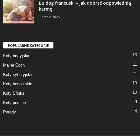
Buldog francuski – jak dobrać odpowiednią
karmę
10 maja 2023
POPULARNE KATEGORIE
13
Koty brytyjskie
11
Maine Coon
11
Koty syberyjskie
10
Koty bengalskie
10
Koty Sfinks
9
Koty perskie
4
Porady