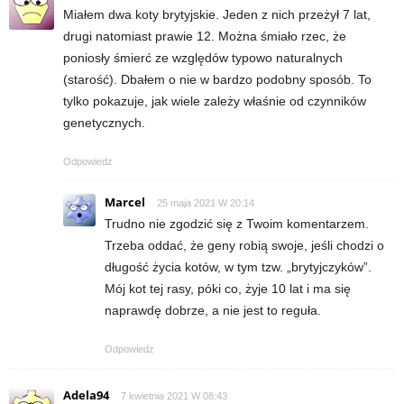
Miałem dwa koty brytyjskie. Jeden z nich przeżył 7 lat,
drugi natomiast prawie 12. Można śmiało rzec, że
poniosły śmierć ze względów typowo naturalnych
(starość). Dbałem o nie w bardzo podobny sposób. To
tylko pokazuje, jak wiele zależy właśnie od czynników
genetycznych.
Odpowiedz
Marcel
25 maja 2021 W 20:14
Trudno nie zgodzić się z Twoim komentarzem.
Trzeba oddać, że geny robią swoje, jeśli chodzi o
długość życia kotów, w tym tzw. „brytyjczyków”.
Mój kot tej rasy, póki co, żyje 10 lat i ma się
naprawdę dobrze, a nie jest to reguła.
Odpowiedz
Adela94
7 kwietnia 2021 W 08:43