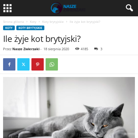
Strona główna
Koty
Koty brytyjskie
Ile żyje kot brytyjski?
KOTY
KOTY BRYTYJSKIE
Ile żyje kot brytyjski?
Przez
Nasze Zwierzaki
-
18 sierpnia 2020
4185
3