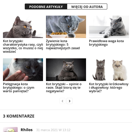
PODOBNE ARTYKUŁY
WIĘCEJ OD AUTORA
Kot brytyjski:
Żywienie kota
Prawidłowa waga kota
charakterystyka rasy, czyli
brytyjskiego: 5
brytyjskiego
wszystko, co musisz o niej
najważniejszych zasad
wiedzieć
Pielęgnacja kota
Kot brytyjski – opinie o
Kot brytyjski krótkowłosy
brytyjskiego: o czym
rasie. Skąd biorą się te
i długowłosy: którego
warto pamiętać?
negatywne?
wybrać?
3 KOMENTARZE
Rhilos
31 marca 2021 W 13:12