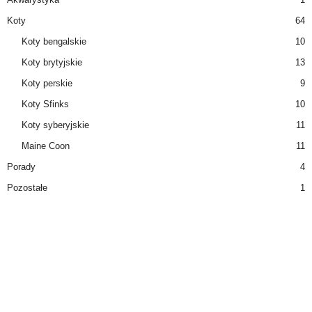
Koty
64
Koty bengalskie
10
Koty brytyjskie
13
Koty perskie
9
Koty Sfinks
10
Koty syberyjskie
11
Maine Coon
11
Porady
4
Pozostałe
1