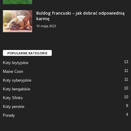
Buldog francuski – jak dobrać odpowiednią
karmę
10 maja 2023
POPULARNE KATEGORIE
13
Koty brytyjskie
11
Maine Coon
11
Koty syberyjskie
10
Koty bengalskie
10
Koty Sfinks
9
Koty perskie
4
Porady