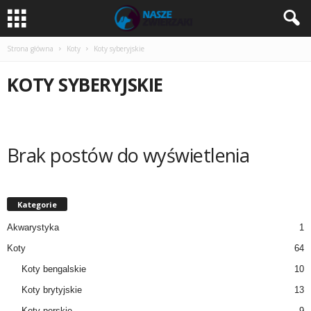
Strona główna
Koty
Koty syberyjskie
KOTY SYBERYJSKIE
Brak postów do wyświetlenia
Kategorie
Akwarystyka
1
Koty
64
Koty bengalskie
10
Koty brytyjskie
13
Koty perskie
9