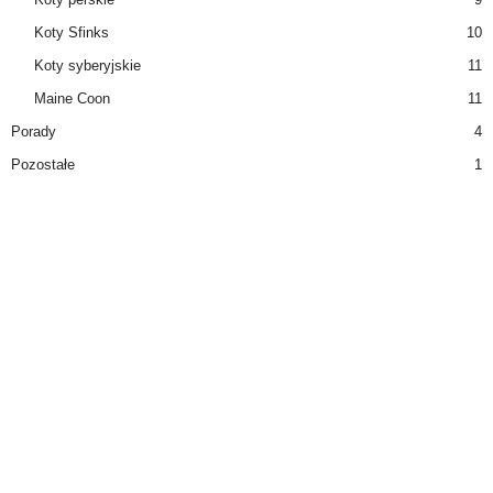
Koty Sfinks
10
Koty syberyjskie
11
Maine Coon
11
Porady
4
Pozostałe
1