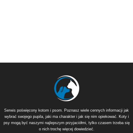
Serwis poświęcony kotom i psom. Poznasz wiele cennych informacji jak
wybrać swojego pupila, jaki ma charakter i jak się nim opiekować. Koty i
psy mogą być naszymi najlepszym przyjaciółmi, tylko czasem trzeba się
o nich trochę więcej dowiedzieć.